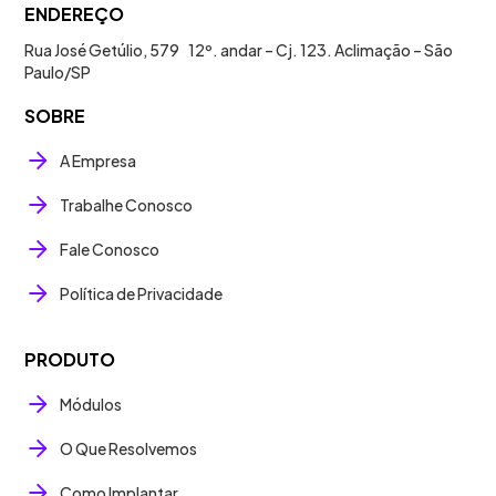
ENDEREÇO
Rua José Getúlio, 579 12º. andar – Cj. 123. Aclimação – São
Paulo/SP
SOBRE
A Empresa
Trabalhe Conosco
Fale Conosco
Política de Privacidade
PRODUTO
Módulos
O Que Resolvemos
Como Implantar