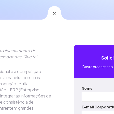
eu planejamento de
scobertas. Que tal
Solic
Basta preencher o 
cional e a competição
do a maneira como os
rodução. Muitas
Nome
tão - ERP (Enterprise
 integrar as informações de
de consistência de
E-mail Corporati
enfrentem grandes