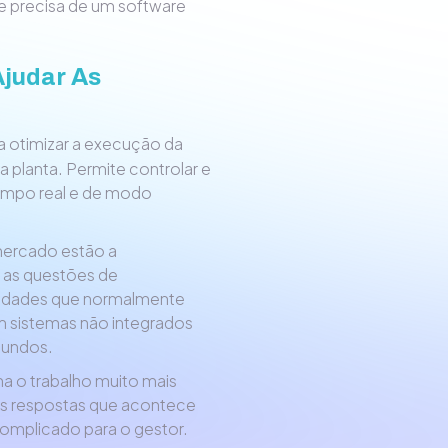
e precisa de um software
judar As
 otimizar a execução da
a planta. Permite controlar e
tempo real e de modo
 mercado estão a
s as questões de
vidades que normalmente
m sistemas não integrados
egundos.
na o trabalho muito mais
as respostas que acontece
complicado para o gestor.