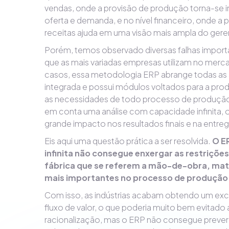
vendas, onde a provisão de produção torna-se i
oferta e demanda, e no nível financeiro, onde 
receitas ajuda em uma visão mais ampla do ger
Porém, temos observado diversas falhas impor
que as mais variadas empresas utilizam no merca
casos, essa metodologia ERP abrange todas as
integrada e possui módulos voltados para a prod
as necessidades de todo processo de produção.
em conta uma análise com capacidade infinita,
grande impacto nos resultados finais e na entreg
Eis aqui uma questão prática a ser resolvida.
O E
infinita não consegue enxergar as restriçõe
fábrica que se referem a mão-de-obra, mat
mais importantes no processo de produção
Com isso, as indústrias acabam obtendo um exc
fluxo de valor, o que poderia muito bem evitado
racionalização, mas o ERP não consegue prever 