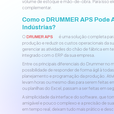
volume de estoque e mão-de-obra. Para isso el
complementar.
Como o DRUMMER APS Pode A
Indústrias?
O
é uma solução completa para
DRUMER APS
produção e reduzir os custos operacionais da su
gerenciar as atividades do chão de fábrica em 
integrado com o ERP da sua empresa.
Entre os principais diferenciais do Drummer no
possibilidade de responder de forma ágil à toda
planejamento e programação da produção. Ati
levam horas ou mesmo dias para serem feitas e
ou planilhas do Excel, passam a ser feitas em s
A simplicidade da interface do software, que tor
amigável e pouco complexo e a precisão de su
em tempo real, deixam tudo mais prático e des