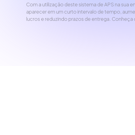
Com a utilização deste sistema de APS na sua em
aparecer em um curto intervalo de tempo, aume
lucros e reduzindo prazos de entrega. Conheça