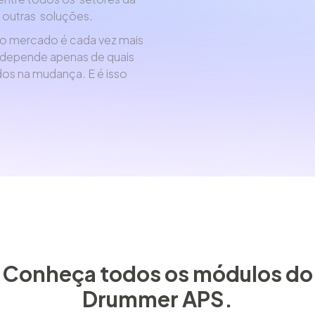
e outras soluções.
o mercado é cada vez mais
o depende apenas de quais
dos na mudança. E é isso
Conheça todos os módulos do
Drummer APS.