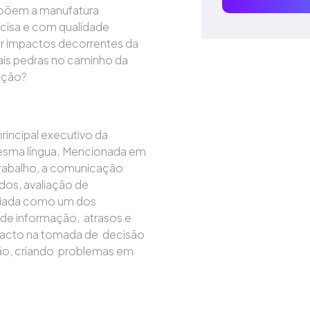
põem a manufatura
ecisa e com qualidade
ar impactos decorrentes da
ais pedras no caminho da
ução?
rincipal executivo da
esma língua. Mencionada em
trabalho, a comunicação
ados, avaliação de
aliada como um dos
s de informação, atrasos e
pacto na tomada de decisão
ão, criando problemas em