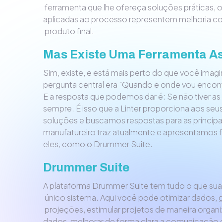
ferramenta que lhe ofereça soluções práticas, o
aplicadas ao processo representem melhoria co
produto final.
Mas Existe Uma Ferramenta A
Sim, existe, e está mais perto do que você imagi
pergunta central era "Quando e onde vou encon
E a resposta que podemos dar é: Se não tiver as
sempre. É isso que a Linter proporciona aos se
soluções e buscamos respostas para as principa
manufatureiro traz atualmente e apresentamos f
eles, como o Drummer Suite.
Drummer Suite
A plataforma Drummer Suite tem tudo o que su
único sistema. Aqui você pode otimizar dados, ger
projeções, estimular projetos de maneira organi
dados, melhorar de forma clara a comunicação 