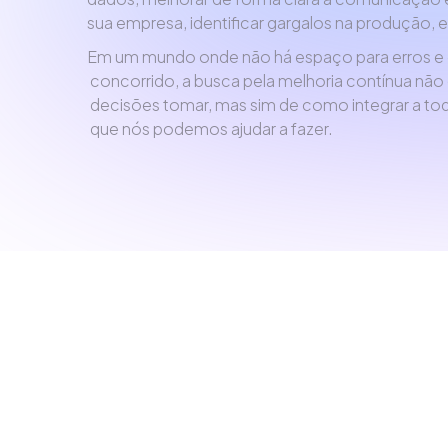
sua empresa, identificar gargalos na produção, 
Em um mundo onde não há espaço para erros e 
concorrido, a busca pela melhoria contínua nã
decisões tomar, mas sim de como integrar a to
que nós podemos ajudar a fazer.