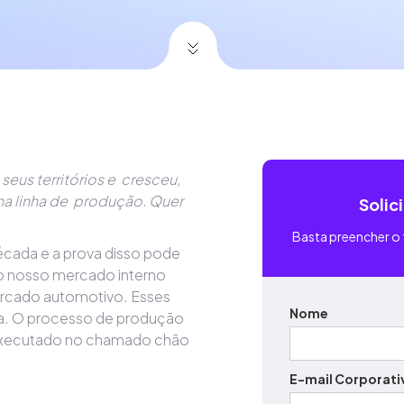
 seus territórios e cresceu,
na linha de produção. Quer
Solic
Basta preencher o 
década e a prova disso pode
o nosso mercado interno
ercado automotivo. Esses
Nome
a. O processo de produção
executado no chamado chão
E-mail Corporati