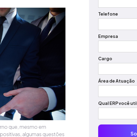
Telefone
Empresa
Cargo
Área de Atuação
Qual ERP você uti
erno que, mesmo em
 positivas, algumas questões