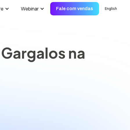
re
Webinar
Fale com vendas
English
 Gargalos na