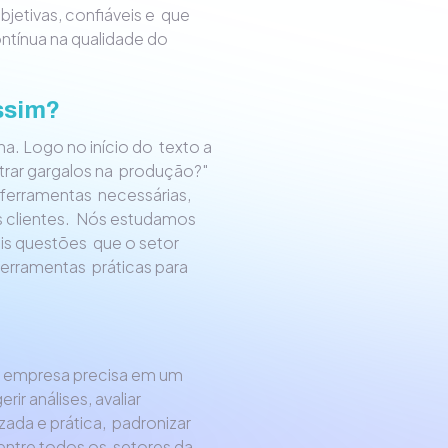
bjetivas, confiáveis e que
ntínua na qualidade do
ssim?
na. Logo no início do texto a
trar gargalos na produção?"
 ferramentas necessárias,
us clientes. Nós estudamos
is questões que o setor
erramentas práticas para
a empresa precisa em um
ir análises, avaliar
zada e prática, padronizar
entre todos os setores da